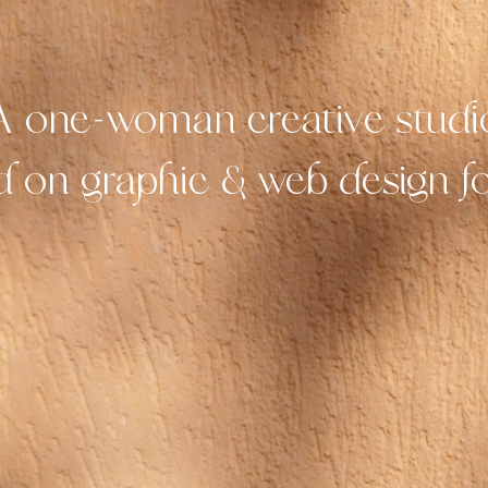
A one-woman creative studi
d on graphic & web design fo