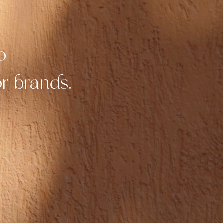
o
r brands.