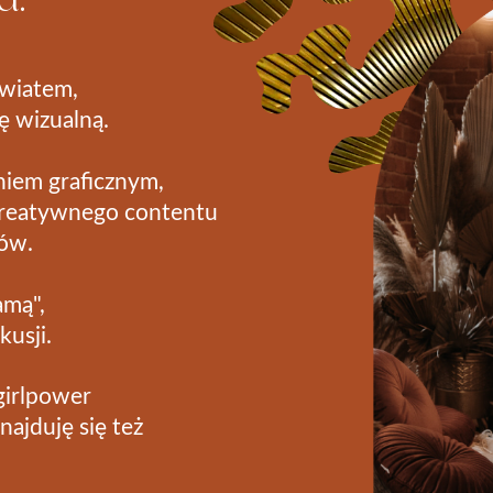
światem,
ję wizualną.
niem graficznym,
kreatywnego contentu
tów.
amą",
usji.
girlpower
najduję się też